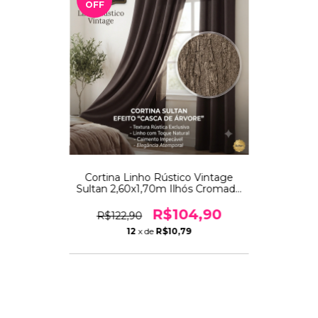
OFF
Cortina Linho Rústico Vintage
Sultan 2,60x1,70m Ilhós Cromado
Sala Quarto Efeito Linho Casca de
Árvore
R$104,90
R$122,90
12
x de
R$10,79