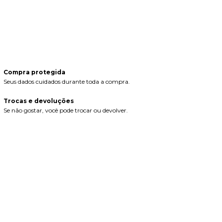
regas para o CEP:
CALCULAR
ça login
e use seus dados de entrega
o sei meu CEP
Compra protegida
Seus dados cuidados durante toda a compra.
Trocas e devoluções
Se não gostar, você pode trocar ou devolver.