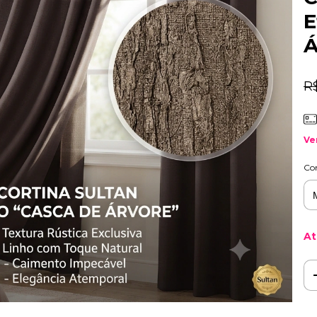
E
Á
R
Ve
Co
At