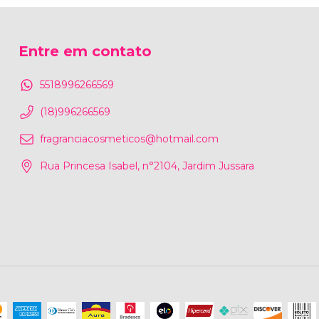
Entre em contato
5518996266569
(18)996266569
fragranciacosmeticos@hotmail.com
Rua Princesa Isabel, n°2104, Jardim Jussara