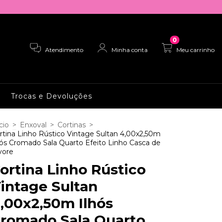
0
Atendimento
Minha conta
Meu carrinho
Trocas e Devoluções
cio
>
Enxoval
>
Cortinas
>
rtina Linho Rústico Vintage Sultan 4,00x2,50m
hós Cromado Sala Quarto Efeito Linho Casca de
vore
ortina Linho Rústico
intage Sultan
,00x2,50m Ilhós
romado Sala Quarto