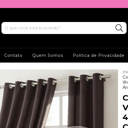
Contato
Quem Somos
Política de Privacidade
Iní
Co
Il
Ár
C
V
4
C