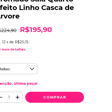
feito Linho Casca de
rvore
R$195,90
$224,90
12
x de
R$20,15
r mais detalhes
r
enção, última peça!
Meios de envio
ALTERAR CEP