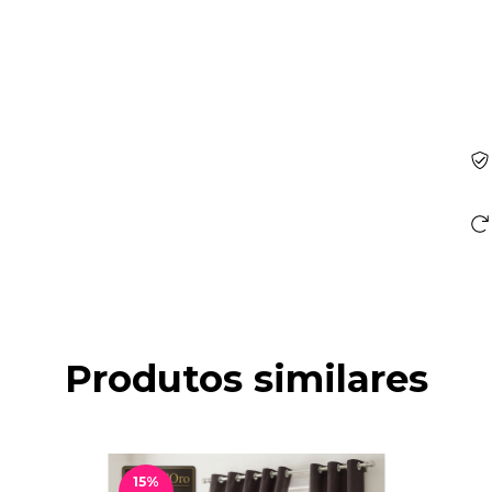
Ent
Fa
Nã
Produtos similares
15
%