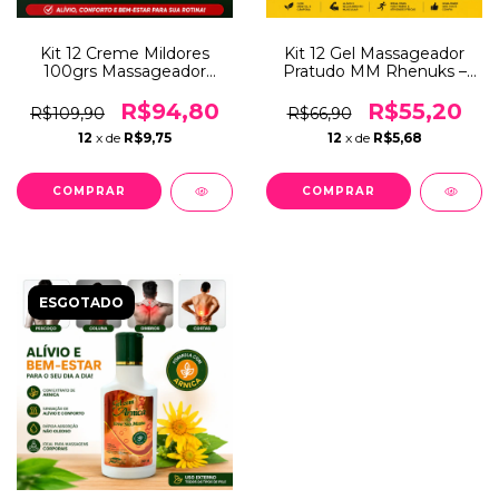
Kit 12 Creme Mildores
Kit 12 Gel Massageador
100grs Massageador
Pratudo MM Rhenuks –
Relaxante – Alívio
Alívio Muscular e
Muscular e Corporal –
Relaxamento Corporal
R$94,80
R$55,20
R$109,90
R$66,90
Arnica, Castanha da Índia
12
x de
R$9,75
12
x de
R$5,68
e Centella Asiática
ESGOTADO