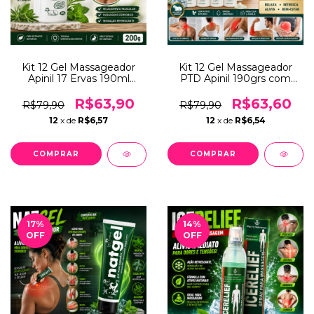
Kit 12 Gel Massageador
Kit 12 Gel Massageador
Apinil 17 Ervas 190ml
PTD Apinil 190grs com
Relaxante Corporal
sebo de carneiro – Para
Refrescante Com Arnica
Massagem Relaxante
R$63,90
R$63,60
R$79,90
R$79,90
Mentol Cânfora
Dores e Alivio Musculares
12
x de
R$6,57
12
x de
R$6,54
e Relaxamento Corporal
17
%
14
%
OFF
OFF