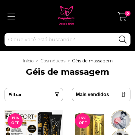
0
Início
>
Cosméticos
>
Géis de massagem
Géis de massagem
Filtrar
17
%
16
%
OFF
OFF