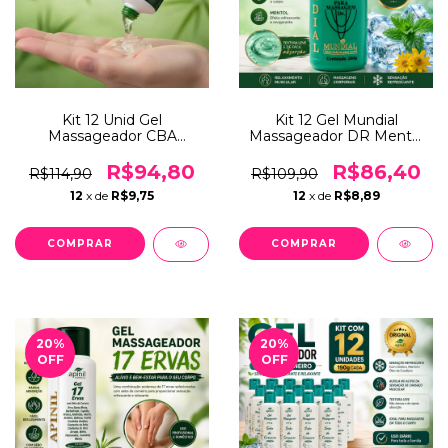
Kit 12 Unid Gel
Kit 12 Gel Mundial
Massageador CBA
Massageador DR Mentol
BioInnova 150g Alívio
Cânfora Alívio Imediato
Muscular Relaxante
200grs
R$94,80
R$86,40
R$114,90
R$109,90
Corporal
12
x de
R$9,75
12
x de
R$8,89
20
%
20
%
OFF
OFF