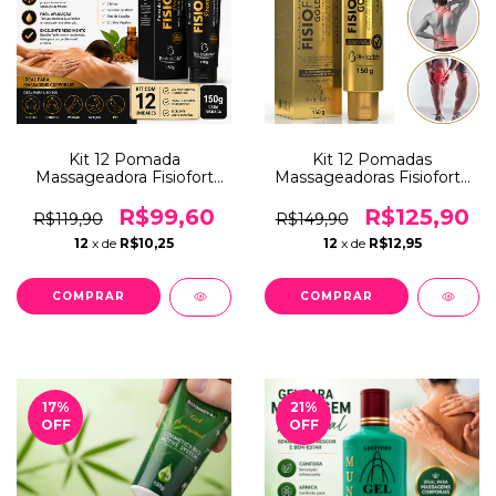
Kit 12 Pomada
Kit 12 Pomadas
Massageadora Fisiofort
Massageadoras Fisiofort+
Premium 150g – Alívio
Gold 150g Alívio Muscular
Muscular Imediato, Ação
e Relaxante Corporal
R$99,60
R$125,90
R$119,90
R$149,90
Térmica e Relaxamento
12
x de
R$10,25
12
x de
R$12,95
Profundo
17
%
21
%
OFF
OFF