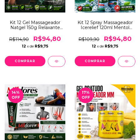
Kit 12 Gel Massageador
Kit 12 Spray Massageador
Natgel 150g Relaxante
Icerelief 120ml Mentol
Corporal Refrescante Para
Alívio Muscular
Massagem Muscular
Refrescante Corporal Para
R$94,80
R$94,80
R$114,90
R$109,90
Revenda
12
x de
R$9,75
12
x de
R$9,75
14
%
17
%
OFF
OFF