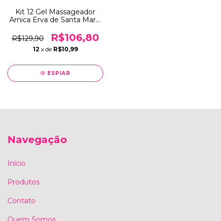
Kit 12 Gel Massageador
Arnica Erva de Santa Maria
200g Alquimia Relaxante
Corporal Alívio Muscular
R$106,80
R$129,90
Pernas Costas
12
x de
R$10,99
ESPIAR
Navegação
Início
Produtos
Contato
Quem Somos