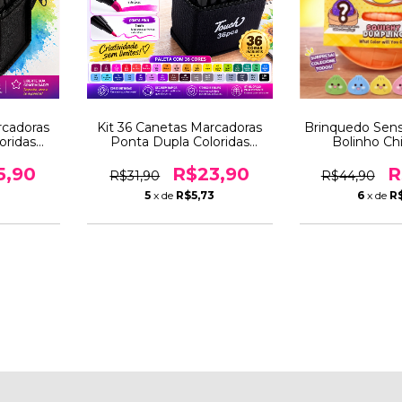
rcadoras
Kit 36 Canetas Marcadoras
Brinquedo Sens
oridas
Ponta Dupla Coloridas
Bolinho Ch
o, Arte e
Estojo para Desenho, Arte e
Dumpling An
Design
5,90
R$23,90
R
R$31,90
R$44,90
1
5
x de
R$5,73
6
x de
R